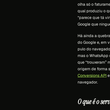
olha só o faturam
qual produziu o q
“parece que tá v
Google que ningu
Há ainda a quebra
do Google e, em 
pulo do navegador
mas o WhatsApp r
que “trouxeram” m
origem de forma s
Conversions API
e
navegador.
O que é o ser