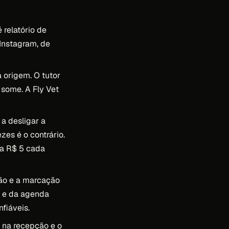
 relatório de
 Instagram, de
 origem. O tutor
some. A Fly Vet
a desligar a
es é o contrário.
 a R$ 5 cada
ão e a marcação
a e da agenda
fiáveis.
 na recepção e o