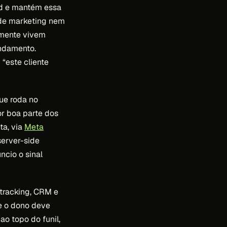
ad e mantém essa
o de marketing nem
almente vivem
endamento.
“este cliente
ue roda no
r boa parte dos
ta, via
Meta
server-side
ncio o sinal
 tracking, CRM e
e o dono deve
ao topo do funil,