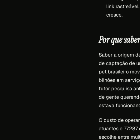
link rastreáve
cresce.
Por que sabe
Saber a origem de
de captação de um
pet brasileiro mo
bilhões em serviç
tutor pesquisa an
de gente querend
estava funcionan
O custo de operar
atuantes e 77.287
escolhe entre mu