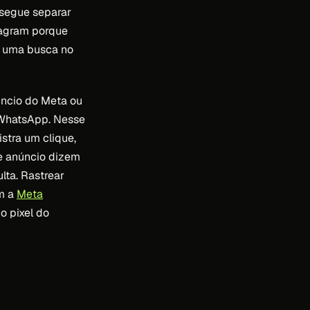
nsegue separar
stagram porque
e uma busca no
úncio do Meta ou
 WhatsApp. Nesse
stra um clique,
e anúncio dizem
lta. Rastrear
om a
Meta
o pixel do