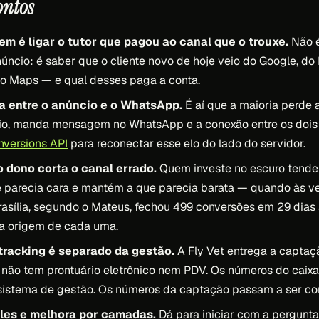
ontos
em é ligar o tutor que pagou ao canal que o trouxe.
Não é
núncio: é saber que o cliente novo de hoje veio do Google, do
do Maps — e qual desses paga a conta.
a entre o anúncio e o WhatsApp.
É aí que a maioria perde a
cio, manda mensagem no WhatsApp e a conexão entre os dois 
versions API
para reconectar esse elo do lado do servidor.
 dono corta o canal errado.
Quem investe no escuro tende 
parecia cara e mantém a que parecia barata — quando às vez
rasília, segundo o Mateus, fechou 499 conversões em 29 dias
a origem de cada uma.
tracking é separado da gestão.
A Fly Vet entrega a captaç
 não tem prontuário eletrônico nem PDV. Os números do caix
sistema de gestão. Os números da captação passam a ser con
es e melhora por camadas.
Dá para iniciar com a pergunta