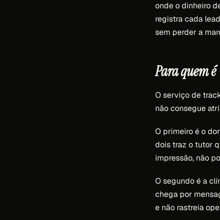
onde o dinheiro d
registra cada lea
sem perder a marca
Para quem é
O serviço de trac
não consegue atrib
O primeiro é o d
dois traz o tutor
impressão, não po
O segundo é a clí
chega por mensag
e não rastreia op