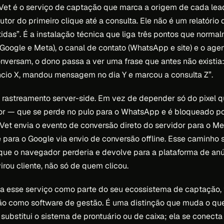
 Vet é o serviço de captação que marca a origem de cada le
utor do primeiro clique até a consulta. Ele não é um relatóri
tidas”. É a instalação técnica que liga três pontos que norm
 (Google e Meta), o canal de contato (WhatsApp e site) e o ag
nversam, o dono passa a ver uma frase que antes não existia: 
cio X, mandou mensagem no dia Y e marcou a consulta Z”.
o rastreamento server-side. Em vez de depender só do pixel q
or — que se perde no pulo para o WhatsApp e é bloqueado po
 Vet envia o evento de conversão direto do servidor para o Me
 e para o Google via envio de conversão offline. Esse caminho 
que o navegador perderia e devolve para a plataforma de anú
irou cliente, não só de quem clicou.
na esse serviço como parte do seu ecossistema de captação,
ão como software de gestão. É uma distinção que muda o qu
 substitui o sistema de prontuário ou de caixa; ela se conecta 