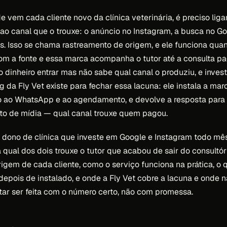
 vem cada cliente novo da clínica veterinária, é preciso liga
ao canal que o trouxe: o anúncio no Instagram, a busca no Go
ps. Isso se chama rastreamento de origem, e ele funciona qu
m a fonte e essa marca acompanha o tutor até a consulta p
o dinheiro entrar mas não sabe qual canal o produziu, e inves
g da Fly Vet existe para fechar essa lacuna: ele instala a ma
o ao WhatsApp e ao agendamento, e devolve a resposta para
to de mídia — qual canal trouxe quem pagou.
o dono de clínica que investe em Google e Instagram todo m
qual dos dois trouxe o tutor que acabou de sair do consultóri
rigem de cada cliente, como o serviço funciona na prática, o q
depois de instalado, e onde a Fly Vet cobre a lacuna e onde 
tar ser feita com o número certo, não com promessa.