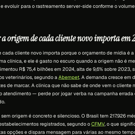
l, e evoluir para o rastreamento server-side conforme o volum
r a origem de cada cliente novo importa em 
 cada cliente novo importa porque o orçamento de mídia é a
a clínica, e ele é gasto no escuro quando a origem não é m
vimentou R$ 75,4 bilhões em 2024, alta de 9,6% sobre 2023, s
os veterinários, segundo a
Abempet
. A demanda cresce em do
tes de marcar. A clínica que não sabe de onde vem o cliente n
o atendimento — perde por jogar verba na campanha errada e
do.
 sem origem é concreto e silencioso. O Brasil tem 217.926 mé
 estabelecimentos registrados, segundo o
CFMV
, o que signif
itas opções e dispara mensagem para várias ao mesmo temp