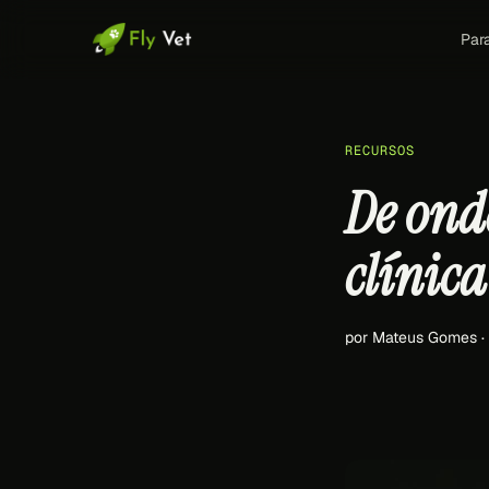
Par
RECURSOS
De ond
clínica
por Mateus Gomes 