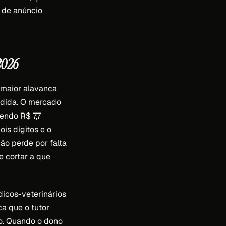
e de anúncio
2026
 maior alavanca
edida. O mercado
endo R$ 7,7
is dígitos e o
ão perde por falta
 cortar a que
dicos-veterinários
ica que o tutor
o. Quando o dono