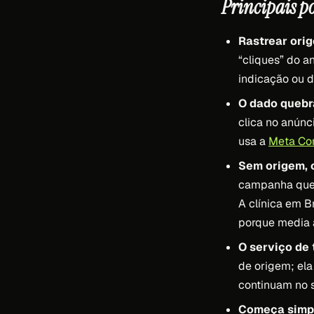
Principais p
Rastrear orig
“cliques” do a
indicação ou 
O dado quebr
clica no anún
usa a
Meta Con
Sem origem, o
campanha que 
A clínica em B
porque media 
O serviço de 
de origem; ela
continuam no 
Começa simpl