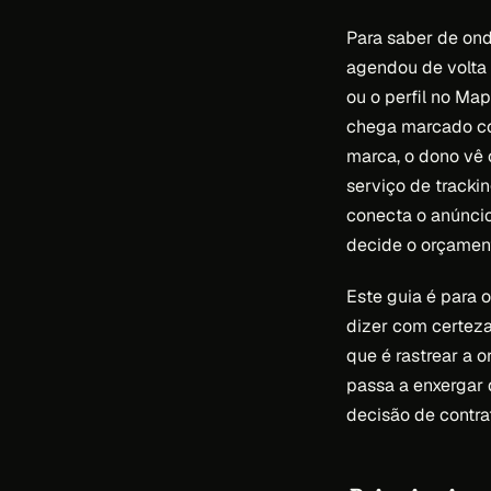
Para saber de onde
agendou de volta 
ou o perfil no Ma
chega marcado co
marca, o dono vê 
serviço de trackin
conecta o anúnci
decide o orçamen
Este guia é para 
dizer com certeza 
que é rastrear a o
passa a enxergar 
decisão de contra