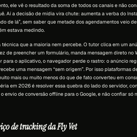
ento, ele vê o resultado da soma de todos os canais e não co
uê. Aí a decisão de mídia vira chute: aumenta a verba do In
indo de lá”, sem saber que metade dos agendamentos veio d
ém estava medindo.
 técnica que a maioria nem percebe. O tutor clica em um an
vez de preencher um formulário, manda mensagem direto no
 para o aplicativo, o navegador perde o rastro: o anúncio regi
ecebe uma mensagem “sem origem”. Por isso plataformas d
uito mais ou muito menos do que de fato converteu em consu
éria em 2026 é resolver essa quebra do lado do servidor, c
 o envio de conversão offline para o Google, e não confiar só n
viço de tracking da Fly Vet