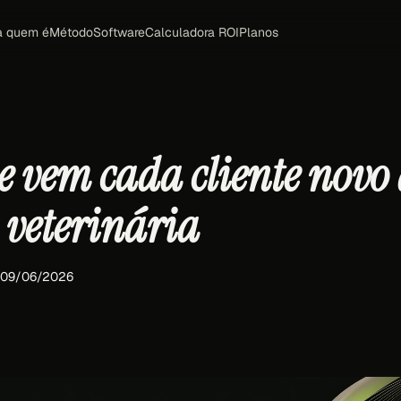
a quem é
Método
Software
Calculadora ROI
Planos
e vem cada cliente novo
 veterinária
· 09/06/2026