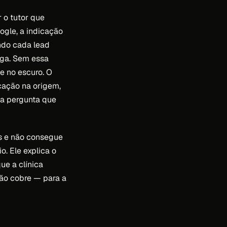
r o tutor que
ogle, a indicação
ando cada lead
aga. Sem essa
te no escuro. O
rcação na origem,
 a pergunta que
ês e não consegue
o. Ele explica o
ue a clínica
não cobre — para a