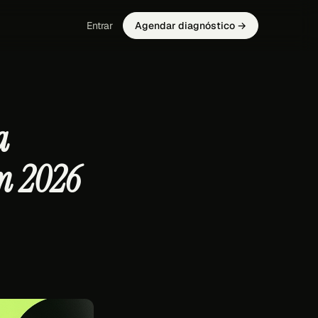
Entrar
Agendar diagnóstico →
a
m 2026