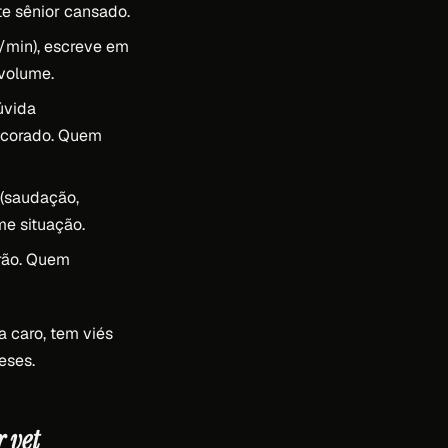
e sênior cansado.
/min), escreve em
volume.
úvida
decorado. Quem
 (saudação,
me situação.
rão. Quem
a caro, tem viés
eses.
 vet