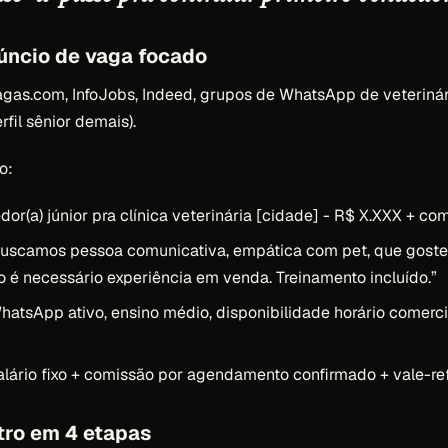
úncio de vaga focado
gas.com, InfoJobs, Indeed, grupos de WhatsApp de veterinár
rfil sênior demais).
o:
or(a) júnior pra clínica veterinária [cidade] - R$ X.XXX + co
uscamos pessoa comunicativa, empática com pet, que goste 
é necessário experiência em venda. Treinamento incluído.”
atsApp ativo, ensino médio, disponibilidade horário comerci
lário fixo + comissão por agendamento confirmado + vale-ref
tro em 4 etapas