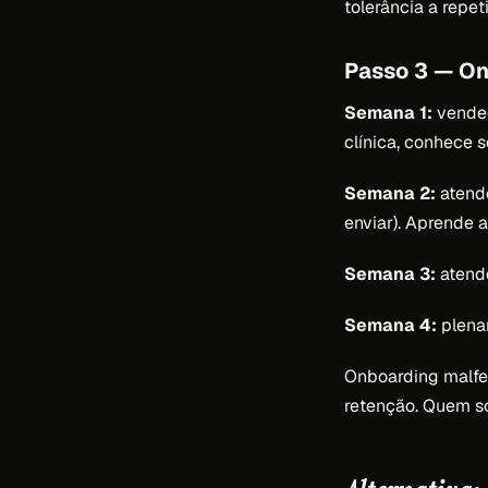
tolerância a repet
Passo 3 — On
Semana 1:
vended
clínica, conhece s
Semana 2:
atende
enviar). Aprende a
Semana 3:
atende
Semana 4:
plena
Onboarding malfei
retenção. Quem so