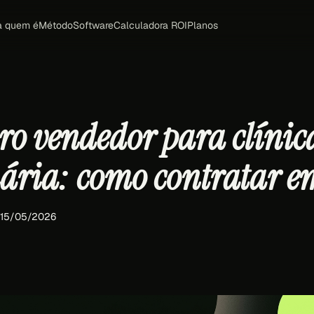
a quem é
Método
Software
Calculadora ROI
Planos
ro vendedor para clínic
nária: como contratar e
 15/05/2026