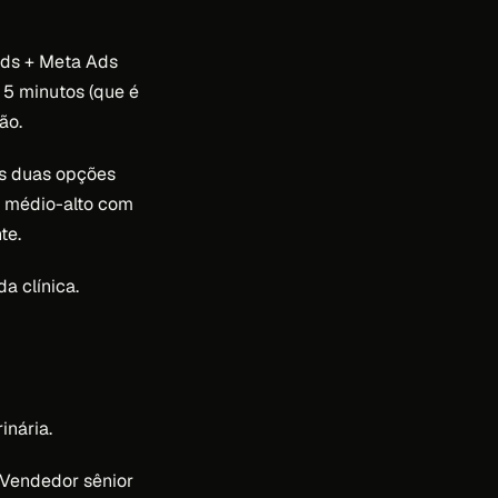
Ads + Meta Ads
 5 minutos (que é
ão.
As duas opções
 médio-alto com
te.
a clínica.
inária.
 Vendedor sênior