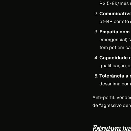
R$ 5-8k/mês n
Comunicativ
pt-BR correto
Empatia com p
emergencial).
tem pet em ca
Capacidade de
qualificação,
Tolerância a 
desanima com 
Anti-perfil: vende
de “agressivo dem
Estrutura pa