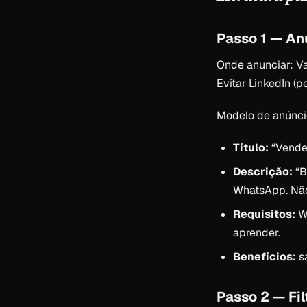
Passo 1 — An
Onde anunciar: Va
Evitar LinkedIn (pe
Modelo de anúnci
Título:
“Vended
Descrição:
“B
WhatsApp. Não 
Requisitos:
Wh
aprender.
Benefícios:
sa
Passo 2 — Fil