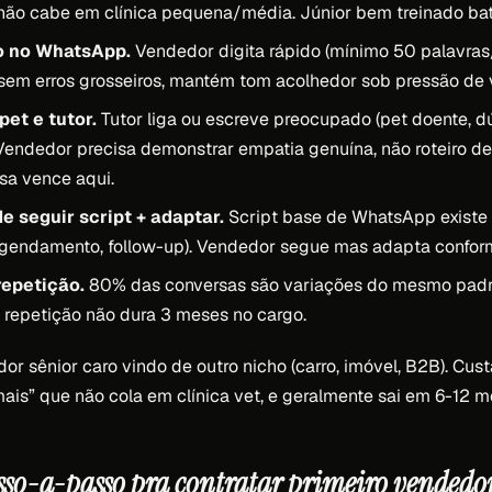
ão cabe em clínica pequena/média. Júnior bem treinado bat
o no WhatsApp.
Vendedor digita rápido (mínimo 50 palavras
 sem erros grosseiros, mantém tom acolhedor sob pressão de 
et e tutor.
Tutor liga ou escreve preocupado (pet doente, d
 Vendedor precisa demonstrar empatia genuína, não roteiro 
sa vence aqui.
 seguir script + adaptar.
Script base de WhatsApp existe
 agendamento, follow-up). Vendedor segue mas adapta confor
repetição.
80% das conversas são variações do mesmo pad
repetição não dura 3 meses no cargo.
dor sênior caro vindo de outro nicho (carro, imóvel, B2B). Cust
ais” que não cola em clínica vet, e geralmente sai em 6-12 m
sso-a-passo pra contratar primeiro vendedor