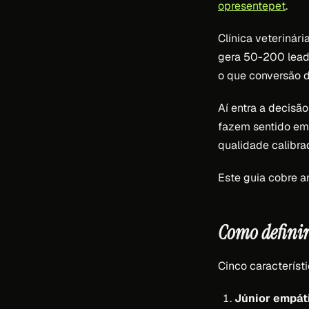
opresentepet
.
Clínica veteriná
gera 50-200 leads
o que conversão d
Aí entra a decisã
fazem sentido em
qualidade calibra
Este guia cobre am
Como definir
Cinco característi
Júnior empáti