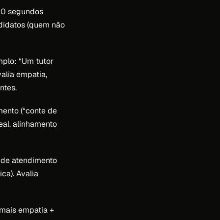
30 segundos
ndidatos (quem não
plo: “Um tutor
alia empatia,
ntes.
ento (“conte de
eal, alinhamento
o de atendimento
ca). Avalia
r mais empatia +