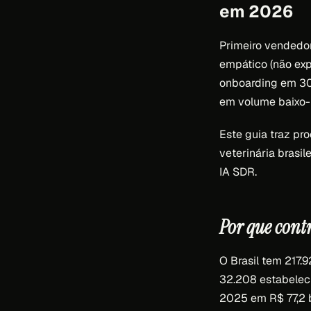
em 2026
Primeiro vendedor 
empático (não expe
onboarding em 30
em volume baixo-
Este guia traz pr
veterinária brasil
IA SDR.
Por que cont
O Brasil tem 217.
32.208 estabeleci
2025 em R$ 77,2 