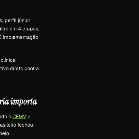
 perfil júnior
iltro em 4 etapas,
00 implementação
clínica
tivo direto contra
ária importa
undo o
CFMV
e
asileiro fechou
pelo